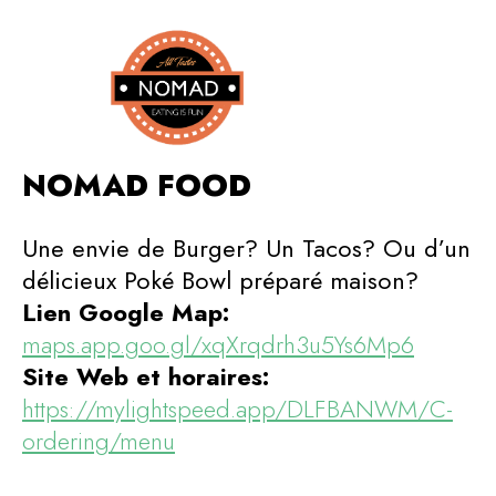
NOMAD FOOD
Une envie de Burger?
Un Tacos? Ou d’un
délicieux Poké Bowl préparé maison?
Lien Google Map:
maps.app.goo.gl/xqXrqdrh3u5Ys6Mp6
Site Web et horaires:
https://mylightspeed.app/DLFBANWM/C-
ordering/menu