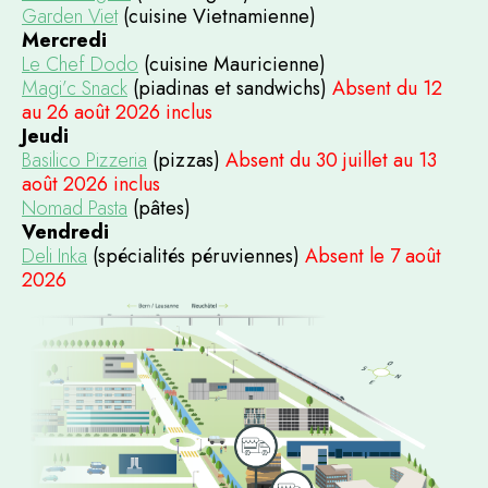
Garden Viet
(cuisine Vietnamienne)
Mercredi
Le Chef Dodo
(cuisine Mauricienne)
Magi’c Snack
(piadinas et sandwichs)
Absent du 12
au 26 août 2026 inclus
Jeudi
Basilico Pizzeria
(pizzas)
Absent du 30 juillet au 13
août 2026 inclus
Nomad Pasta
(pâtes)
Vendredi
Deli Inka
(spécialités péruviennes)
Absent le 7 août
2026