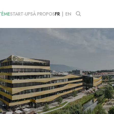
TÈME
START-UPS
À PROPOS
FR
EN