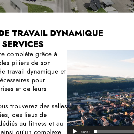
DE TRAVAIL DYNAMIQUE
 SERVICES
Video
re complète grâce à
Player
bles piliers de son
de travail dynamique et
nécessaires pour
ises et de leurs
ous trouverez des salles
es, des lieux de
dédiés au fitness et au
 ainsi qu’un complexe
00:00