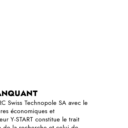
MANQUANT
RC Swiss Technopole SA avec le
ires économiques et
ur Y-START constitue le trait
 de la recherche et celui de