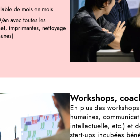
lable de mois en mois
²/an avec toutes les
net, imprimantes, nettoyage
munes)
Workshops, coach
En plus des workshops
humaines, communicati
intellectuelle, etc.) et 
start-ups incubées bén