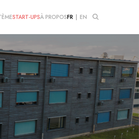
TÈME
START-UPS
À PROPOS
FR
EN