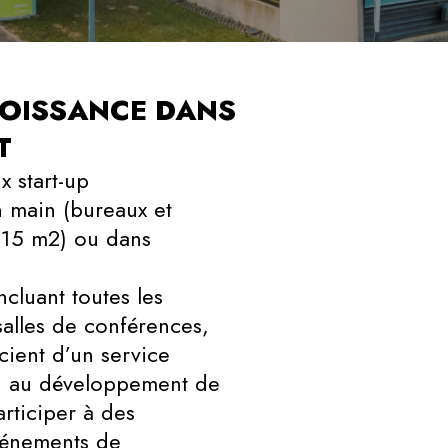
ROISSANCE DANS
T
 start-up
n main (bureaux et
s 15 m
2
) ou dans
ncluant toutes les
salles de conférences,
icient d’un service
n au développement de
participer à des
vénements de