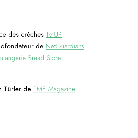
ice des crèches
TotUP
Cofondateur de
NetGuardians
ulangerie Bread Store
a
m Türler de
PME Magazine