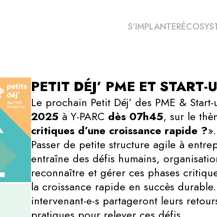
S’IMPLANTER
ÉCOSYS
PETIT DÉJ’ PME ET START-
Le prochain Petit Déj’ des PME & Start
2025
à Y-PARC
dès 07h45
, sur le th
critiques d’une croissance rapide ?
».
Passer de petite structure agile à entre
entraîne des défis humains, organisation
reconnaître et gérer ces phases critiqu
la croissance rapide en succès durable
intervenant-e-s partageront leurs retour
pratiques pour relever ces défis.