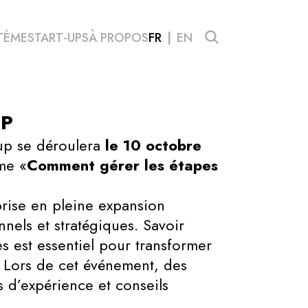
TÈME
START-UPS
À PROPOS
FR
EN
UP
-up se déroulera
le 10 octobre
ème «
Comment gérer les étapes
prise en pleine expansion
nels et stratégiques. Savoir
es est essentiel pour transformer
. Lors de cet événement, des
s d’expérience et conseils