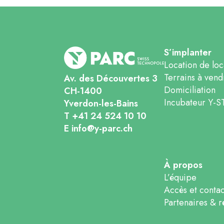
S’implanter
Location de lo
Terrains à vend
Av. des Découvertes 3
Domiciliation
CH-1400
Incubateur Y-S
Yverdon-les-Bains
T +41 24 524 10 10
E info@y-parc.ch
À propos
L’équipe
Accès et contac
Partenaires & r