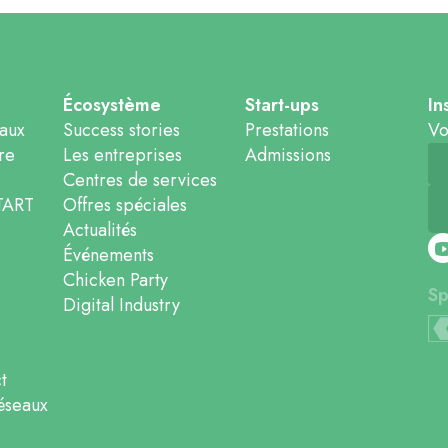
Écosystème
Start-ups
In
caux
Success stories
Prestations
Vo
re
Les entreprises
Admissions
Centres de services
TART
Offres spéciales
Actualités
Événements
Chicken Party
Sp
Digital Industry
t
éseaux