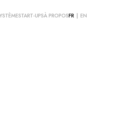
YSTÈME
START-UPS
À PROPOS
FR
EN